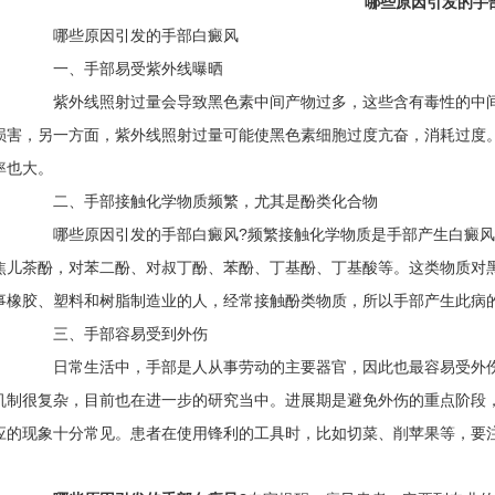
哪些原因引发的手
哪些原因引发的手部白癜风
一、手部易受紫外线曝晒
紫外线照射过量会导致黑色素中间产物过多，这些含有毒性的中间
损害，另一方面，紫外线照射过量可能使黑色素细胞过度亢奋，消耗过度
率也大。
二、手部接触化学物质频繁，尤其是酚类化合物
哪些原因引发的手部白癜风?频繁接触化学物质是手部产生白癜风
焦儿茶酚，对苯二酚、对叔丁酚、苯酚、丁基酚、丁基酸等。这类物质对
事橡胶、塑料和树脂制造业的人，经常接触酚类物质，所以手部产生此病
三、手部容易受到外伤
日常生活中，手部是人从事劳动的主要器官，因此也最容易受外伤
机制很复杂，目前也在进一步的研究当中。进展期是避免外伤的重点阶段
应的现象十分常见。患者在使用锋利的工具时，比如切菜、削苹果等，要