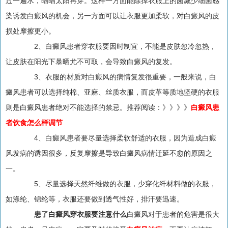
过一遍水，晒晒太阳再穿。这样一方面能除掉衣服上的菌减少细菌感
染诱发白癜风的机会，另一方面可以让衣服更加柔软，对白癜风的皮
损处摩擦更小。
2、白癜风患者穿衣服要因时制宜，不能是皮肤忽冷忽热，
让皮肤在阳光下暴晒尤不可取，会导致白癜风的复发。
3、衣服的材质对白癜风的病情复发很重要，一般来说，白
癜风患者可以选择纯棉、亚麻、丝质衣服，而皮革等质地坚硬的衣服
则是白癜风患者绝对不能选择的禁忌。推荐阅读：》》》》
白癜风患
者饮食怎么样调节
4、白癜风患者要尽量选择柔软舒适的衣服，因为造成白癜
风发病的诱因很多，反复摩擦是导致白癜风病情迁延不愈的原因之
一。
5、尽量选择天然纤维做的衣服，少穿化纤材料做的衣服，
如涤纶、锦纶等，衣服还要做到透气性好，排汗要迅速。
患了白癜风穿衣服要注意什么
白癜风对于患者的危害是很大