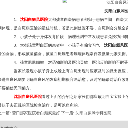
沈阳白癜风
1、
沈阳白癜风医院
大都孩童白斑病患者都归于患病早期，白斑大
期体现，是白斑病医治的最佳时机，若是此刻处置不妥，白斑则会分散全
2、小孩子处于身体发育阶段，病理检测中常发现患者免疫功用弱
3、大都孩童型白斑病患者中，小孩子有偏食习气，
沈阳白癜风医
爱的食物，形成孩童偏食，孩童白斑病患者病理体现常伴发微量元素失衡
4、孩童肌肤细嫩，对药物影响及医治灵敏，医治反响影响不耐受
当家长发现小孩子身上或脸上有白斑出现时应该及时的做出反应，
果是白癜风则要明确白癜风的发病初期很容易治愈，及时的确诊对治疗效
不要偏信民间偏方。
沈阳白癜风医院
看过上面的介绍之后家长们都应该明白宝宝脸上
带孩子去正规的医院检查治疗，是可以痊愈的。
上一篇:
营口那家医院看白癫疯最好
下一篇:
沈阳白癜风专科医院