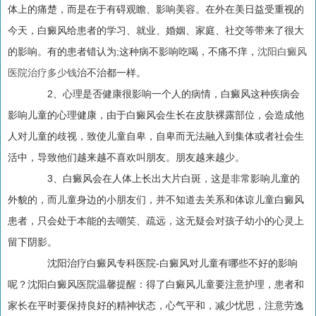
体上的痛楚，而是在于有碍观瞻、影响美容。在外在美日益受重视的
今天，白癜风给患者的学习、就业、婚姻、家庭、社交等带来了很大
的影响。有的患者错认为;这种病不影响吃喝，不痛不痒，
沈阳白癜风
医院治疗多少钱
治不治都一样。
2、心理是否健康很影响一个人的病情，白癜风这种疾病会
影响儿童的心理健康，由于白癜风会生长在皮肤裸露部位，会造成他
人对儿童的歧视，致使儿童自卑，自卑而无法融入到集体或者社会生
活中，导致他们越来越不喜欢叫朋友。朋友越来越少。
3、白癜风会在人体上长出大片白斑，这是非常影响儿童的
外貌的，而儿童身边的小朋友们，并不知道去关系和体谅儿童白癜风
患者，只会处于本能的去嘲笑、疏远，这无疑会对孩子幼小的心灵上
留下阴影。
沈阳治疗白癜风专科医院-白癜风对儿童有哪些不好的影响
呢？沈阳白癜风医院温馨提醒：得了白癜风儿童要注意护理，患者和
家长在平时要保持良好的精神状态，心气平和，减少忧思，注意劳逸