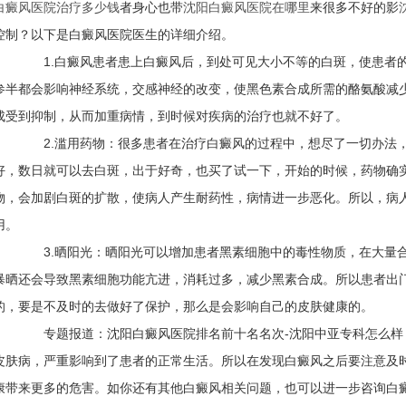
白癜风医院治疗多少钱
者身心也带
沈阳白癜风医院在哪里
来很多不好的影
控制？以下是白癜风医院医生的详细介绍。
1.白癜风患者患上白癜风后，到处可见大小不等的白斑，使患者的
参半都会影响神经系统，交感神经的改变，使黑色素合成所需的酪氨酸减
成受到抑制，从而加重病情，到时候对疾病的治疗也就不好了。
2.滥用药物：很多患者在治疗白癜风的过程中，想尽了一切办法，
好，数日就可以去白斑，出于好奇，也买了试一下，开始的时候，药物确
物，会加剧白斑的扩散，使病人产生耐药性，病情进一步恶化。所以，病
用。
3.晒阳光：晒阳光可以增加患者黑素细胞中的毒性物质，在大量合
暴晒还会导致黑素细胞功能亢进，消耗过多，减少黑素合成。所以患者出
的，要是不及时的去做好了保护，那么是会影响自己的皮肤健康的。
专题报道：沈阳白癜风医院排名前十名名次-沈阳中亚专科怎么样
皮肤病，严重影响到了患者的正常生活。所以在发现白癜风之后要注意及
康带来更多的危害。如你还有其他白癜风相关问题，也可以进一步咨询白