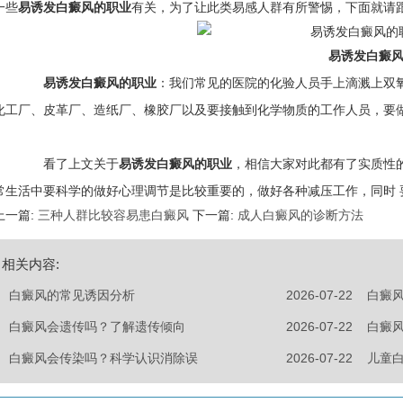
一些
易诱发白癜风的职业
有关，为了让此类易感人群有所警惕，下面就请
易诱发白癜
易诱发白癜风的职业
：我们常见的医院的化验人员手上滴溅上双
化工厂、皮革厂、造纸厂、橡胶厂以及要接触到化学物质的工作人员，要
看了上文关于
易诱发白癜风的职业
，相信大家对此都有了实质性
常生活中要科学的做好心理调节是比较重要的，做好各种减压工作，同时
上一篇:
三种人群比较容易患白癜风
下一篇:
成人白癜风的诊断方法
相关内容:
白癜风的常见诱因分析
2026-07-22
白癜
白癜风会遗传吗？了解遗传倾向
2026-07-22
白癜
白癜风会传染吗？科学认识消除误
2026-07-22
儿童