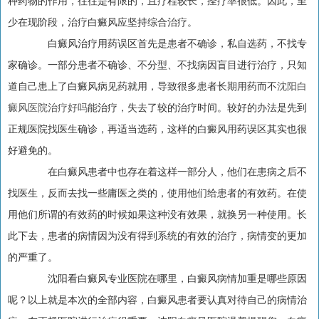
种药物的作用，往往是有限的，且疗程较长，痊疗率很低。因此，至
少在现阶段，治疗白癜风应坚持综合治疗。
白癜风治疗用药误区首先是患者不确诊，私自选药，不找专
家确诊。一部分患者不确诊、不分型、不找病因盲目进行治疗，只知
道自己患上了白癜风病见药就用，导致很多患者长期用药而不
沈阳白
癜风医院治疗好吗
能治疗，失去了较的治疗时间。较好的办法是先到
正规医院找医生确诊，再适当选药，这样的白癜风用药误区其实也很
好避免的。
在白癜风患者中也存在着这样一部分人，他们在患病之后不
找医生，反而去找一些庸医之类的，使用他们给患者的有效药。在使
用他们所谓的有效药的时候如果这种没有效果，就换另一种使用。长
此下去，患者的病情因为没有得到系统的有效的治疗，病情变的更加
的严重了。
沈阳看白癜风专业医院在哪里，白癜风病情加重是哪些原因
呢？以上就是本次的全部内容，白癜风患者要认真对待自己的病情治