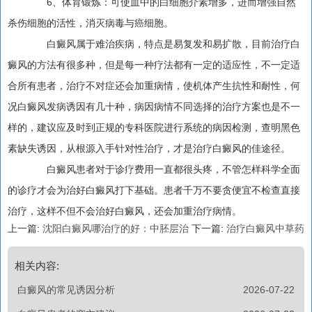
6、体育锻炼：可使血中的白细胞介素增多，进而增强自然
杀伤细胞的活性，消灭病毒与癌细胞。
白癜风属于难治疾病，特点是易复发和易扩散，目前治疗白
癜风的方法有很多种，但是每一种疗法都有一定的适应性，不一定适
合所有患者，治疗不对症还会加重病情，使机体产生抗性和耐性，何
况白癜风发病诱因有几十种，病因病情不同选择的治疗方案也是不一
样的，建议应及时到正规的专科医院进行系统的病因检测，查明黑色
素缺失诱因，从根源入手针对性治疗，才是治疗白癜风的佳途径。
白癜风患者对于诊疗费用一直都很头疼，不管怎样科学全面
的诊疗才会为治好白癜风打下基础。患者千万不要贪便宜不检查直接
治疗，这样不但不会治好白癜风，还会加重治疗病情。
上一篇:
沈阳白癜风哪治疗的好：中胚层治
下一篇:
治疗白癜风中草药
相关内容:
白癜风的常见诱因分析
2026-07-22