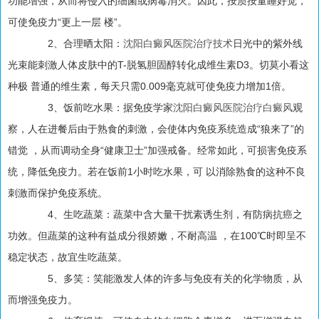
功能增强，从而将侵入的细菌或病毒消灭。因此，按质按量睡好觉，
可使免疫力“更上一层 楼”。
2、合理晒太阳：
沈阳白癜风医院治疗技术
日光中的紫外线
光束能刺激人体皮肤中的T-脱氢胆固醇转化成维生素D3。切莫小看这
种极 普通的维生素，每天只需0.009毫克就可使免疫力增加1倍。
3、饭前吃水果：据免疫学家
沈阳白癜风医院治疗白癜风
观
察，人在进餐后由于熟食的刺激，会使体内免疫系统造成“狼来了”的
错觉 ，从而调动全身“健康卫士”加强戒备。经常如此，可损害免疫系
统，降低免疫力。若在饭前1小时吃水果，可 以消除熟食的这种不良
刺激而保护免疫系统。
4、生吃蔬菜：蔬菜中含大量干扰素诱生剂，有防病抗癌之
功效。但蔬菜的这种有益成分很娇嫩，不耐高温 ，在100℃时即呈不
稳定状态，故宜生吃蔬菜。
5、多笑：笑能激发人体的许多与免疫有关的化学物质，从
而增强免疫力。