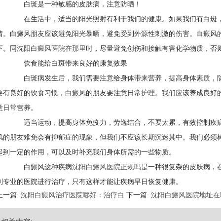
白斑是一种敏感的皮肤病，注意防晒！
在生活中，适当的阳光照射有利于我们的健康。如果我们有白斑，
情。白癜风朋友应该避免阳光暴晒，避免受到外源性刺激的伤害。白癜风
下。同
沈阳白癜风医院在那里
时，尽量避免创伤和接触有害化学物质，否
饮食能给白斑带来良好的康复效果
白斑病发生后，我们需要注意给身体带来营养，提高身体素质，防
要有良好的饮食习惯，白癜风的朋友要注意日常护理。我们应该养成良好
意日常营养。
适当运动，提高身体免疫力，劳逸结合，不要太累，有效控制疾病
风的朋友难免会有抑郁症的现象，但我们不应该长期沉迷其中。我们必须
起到一定的作用，可以及时补充我们身体所需的一些物质。
白癜风这种疾病
沈阳白癜风医院正规吗
是一种很复杂的皮肤病，
到专业的医院进行治疗，只有这样才能让疾病早日恢复健康。
上一篇:
沈阳白癜风治疗医院哪好：治疗白
下一篇:
沈阳白癜风医院地址在