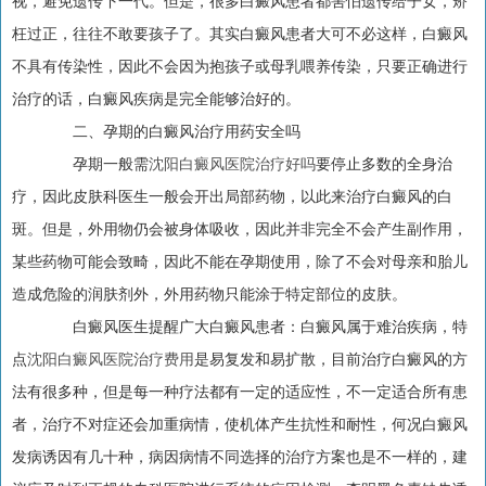
视，避免遗传下一代。但是，很多白癜风患者都害怕遗传给子女，矫
枉过正，往往不敢要孩子了。其实白癜风患者大可不必这样，白癜风
不具有传染性，因此不会因为抱孩子或母乳喂养传染，只要正确进行
治疗的话，白癜风疾病是完全能够治好的。
二、孕期的白癜风治疗用药安全吗
孕期一般需
沈阳白癜风医院治疗好吗
要停止多数的全身治
疗，因此皮肤科医生一般会开出局部药物，以此来治疗白癜风的白
斑。但是，外用物仍会被身体吸收，因此并非完全不会产生副作用，
某些药物可能会致畸，因此不能在孕期使用，除了不会对母亲和胎儿
造成危险的润肤剂外，外用药物只能涂于特定部位的皮肤。
白癜风医生提醒广大白癜风患者：白癜风属于难治疾病，特
点
沈阳白癜风医院治疗费用
是易复发和易扩散，目前治疗白癜风的方
法有很多种，但是每一种疗法都有一定的适应性，不一定适合所有患
者，治疗不对症还会加重病情，使机体产生抗性和耐性，何况白癜风
发病诱因有几十种，病因病情不同选择的治疗方案也是不一样的，建