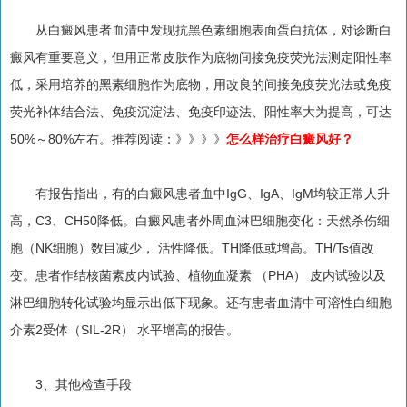
从白癜风患者血清中发现抗黑色素细胞表面蛋白抗体，对诊断白
癜风有重要意义，但用正常皮肤作为底物间接免疫荧光法测定阳性率
低，采用培养的黑素细胞作为底物，用改良的间接免疫荧光法或免疫
荧光补体结合法、免疫沉淀法、免疫印迹法、阳性率大为提高，可达
50%～80%左右。推荐阅读：》》》》
怎么样治疗白癜风好？
有报告指出，有的白癜风患者血中IgG、IgA、IgM均较正常人升
高，C3、CH50降低。白癜风患者外周血淋巴细胞变化：天然杀伤细
胞（NK细胞）数目减少， 活性降低。TH降低或增高。TH/Ts值改
变。患者作结核菌素皮内试验、植物血凝素 （PHA） 皮内试验以及
淋巴细胞转化试验均显示出低下现象。还有患者血清中可溶性白细胞
介素2受体（SIL-2R） 水平增高的报告。
3、其他检查手段