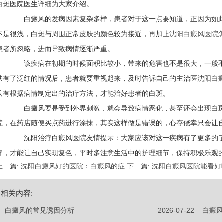
白斑医院医生详细为大家介绍。
白癜风的发病因素复杂多样，患者对于这一点要知道，正因为如此
不是很浅，白斑与周围正常皮肤的颜色较为接近，再加上
沈阳白癜风医院
患者所忽略，进而导致病情逐渐严重。
该疾病在初期的时候面积比较小，带来的危害也不是很大，一般不
肤有了泛红的情况后，患者就要重视起来，及时告诉自己的主治医
沈阳白
只有根据病情制定出的治疗方法，才能治好患者的白斑。
白癜风要是受到外界刺激，就会导致病情恶化，甚至还会出现白斑
院，在药店随便买点药进行涂抹，其实这样做是错误的，心存侥幸只会让
沈阳治疗白癜风医院友情提示：大家应该对这一疾病有了更多的了
疗，才能让自己实现复色，平时多注意生活中的护理细节，保持积极乐观
上一篇:
沈阳白癜风好的医院：白癜风的症
下一篇:
沈阳白癜风医院能看好
相关内容:
白癜风的常见诱因分析
2026-07-22
白癜