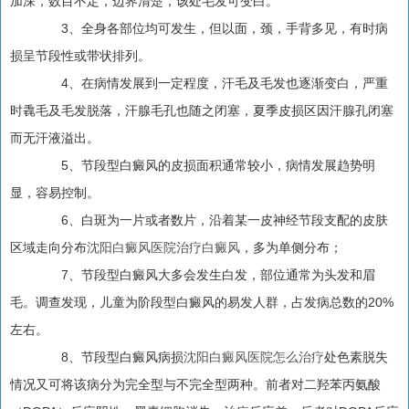
加深，数目不定，边界清楚，该处毛发可变白。
3、全身各部位均可发生，但以面，颈，手背多见，有时病
损呈节段性或带状排列。
4、在病情发展到一定程度，汗毛及毛发也逐渐变白，严重
时毳毛及毛发脱落，汗腺毛孔也随之闭塞，夏季皮损区因汗腺孔闭塞
而无汗液溢出。
5、节段型白癜风的皮损面积通常较小，病情发展趋势明
显，容易控制。
6、白斑为一片或者数片，沿着某一皮神经节段支配的皮肤
区域走向分布
沈阳白癜风医院治疗白癜风
，多为单侧分布；
7、节段型白癜风大多会发生白发，部位通常为头发和眉
毛。调查发现，儿童为阶段型白癜风的易发人群，占发病总数的20%
左右。
8、节段型白癜风病损
沈阳白癜风医院怎么治疗
处色素脱失
情况又可将该病分为完全型与不完全型两种。前者对二羟苯丙氨酸