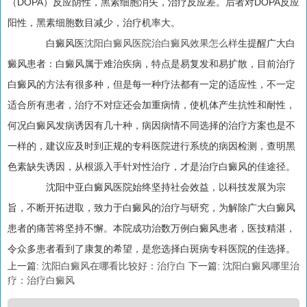
（DOPA）反应阴性，黑素细胞消失，治疗反应差。后者对DOPA反应
阳性，黑素细胞数目减少，治疗机率大。
白癜风医
沈阳白癜风医院治白癜风效果怎么样
生提醒广大白
癜风患者：白癜风属于难治疾病，特点是易复发和易扩散，目前治疗
白癜风的方法有很多种，但是每一种疗法都有一定的适应性，不一定
适合所有患者，治疗不对症还会加重病情，使机体产生抗性和耐性，
何况白癜风发病诱因有几十种，病因病情不同选择的治疗方案也是不
一样的，建议应及时到正规的专科医院进行系统的病因检测，查明黑
色素缺失诱因，从根源入手针对性治疗，才是治疗白癜风的佳途径。
沈阳中亚白癜风医院始终坚持社会效益，以科技发展为宗
旨，不断开拓进取，致力于白癜风的治疗与研究，为解除广大白癜风
患者的痛苦将坚持不懈。本院成功治数万例白癜风患者，医技精湛，
令众多患者看到了康复的希望，是您选择白斑病专科医院的佳选择。
上一篇:
沈阳白癜风在哪看比较好：治疗白
下一篇:
沈阳白癜风哪里治
疗：治疗白癜风