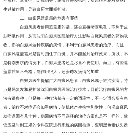
性颜料、遮光剂、防腐剂等，刺激性是较强的，所以很容易对皮肤产
生过敏作用，导致白斑大面积扩散。
二、白癜风遮盖霜的危害有哪些
白癜风患者使用遮盖霜的话，还会直接堵塞毛孔，不利于皮
肤呼吸作用，从而
沈阳白癜风医院治疗方法
影响白癜风患者的药物吸
收，影响白癜风这种疾病的病情，不利于白癜风患者的治疗。而且，
白癜风遮盖霜只是暂时挡住了白斑，并不能起到治疗效果，所以，不
是特别要求的情况下，白癜风患者还是尽量不要使用。而且，有些遮
盖霜质量不合格，副作用很大，还会诱发病情的加重，
白癜风医生提醒广大白癜风患者：白癜风属于难治疾病，特
点是易复发和易扩散
沈阳白癜风医院治疗技术
，目前治疗白癜风的方
法有很多种，但是每一种疗法都有一定的适应性，不一定适合所有患
者，治疗不对症还会加重病情，使机体产生抗性和耐性，何况白癜风
发病诱因有几十种，病因病情不同选择的治疗方案也是不一样的，建
议应及时到正规的专科医院进行系统的病因检测，查明黑色素缺失诱