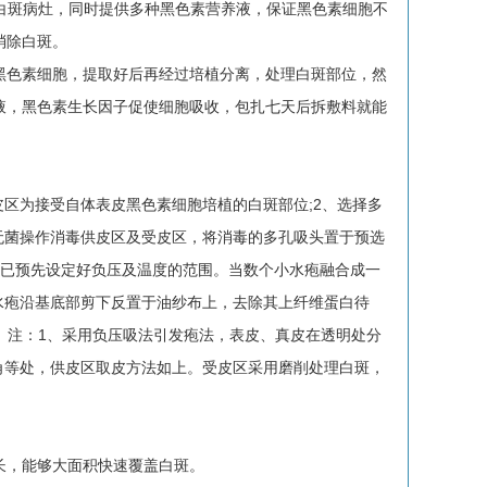
于白斑病灶，同时提供多种黑色素营养液，保证黑色素细胞不
消除白斑。
色素细胞，提取好后再经过培植分离，处理白斑部位，然
液，黑色素生长因子促使细胞吸收，包扎七天后拆敷料就能
皮区为接受自体表皮黑色素细胞培植的白斑部位;2、选择多
无菌操作消毒供皮区及受皮区，将消毒的多孔吸头置于预选
机内已预先设定好负压及温度的范围。当数个小水疱融合成一
水疱沿基底部剪下反置于油纱布上，去除其上纤维蛋白待
料。注：1、采用负压吸法引发疱法，表皮、真皮在透明处分
角等处，供皮区取皮方法如上。受皮区采用磨削处理白斑，
，能够大面积快速覆盖白斑。