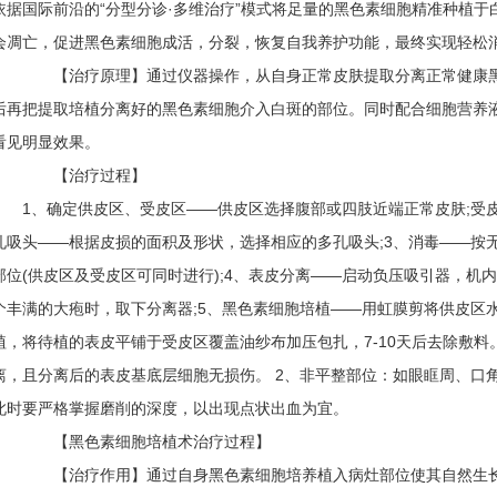
依据国际前沿的“分型分诊·多维治疗”模式将足量的黑色素细胞精准种植
会凋亡，促进黑色素细胞成活，分裂，恢复自我养护功能，最终实现轻松
【治疗原理】通过仪器操作，从自身正常皮肤提取分离正常健康黑
后再把提取培植分离好的黑色素细胞介入白斑的部位。同时配合细胞营养
看见明显效果。
【治疗过程】
1、确定供皮区、受皮区——供皮区选择腹部或四肢近端正常皮肤;受
孔吸头——根据皮损的面积及形状，选择相应的多孔吸头;3、消毒——按
部位(供皮区及受皮区可同时进行);4、表皮分离——启动负压吸引器，
个丰满的大疱时，取下分离器;5、黑色素细胞培植——用虹膜剪将供皮区
植，将待植的表皮平铺于受皮区覆盖油纱布加压包扎，7-10天后去除敷
离，且分离后的表皮基底层细胞无损伤。 2、非平整部位：如眼眶周、口
此时要严格掌握磨削的深度，以出现点状出血为宜。
【黑色素细胞培植术治疗过程】
【治疗作用】通过自身黑色素细胞培养植入病灶部位使其自然生长