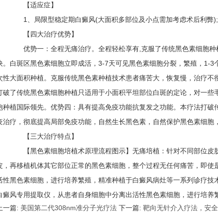
【适应症】
1、局限型稳定期白癜风(大面积多部位及小点需加考虑术后利弊);2
【四大治疗优势】
优势一：全程无痛治疗。全程轻松享有,克服了传统黑色素细胞种
快。白斑区黑色素细胞立即成活，3-7天可见黑色素细胞分裂，繁殖，1-
次性大面积种植。克服传统黑色素种植技术患者痛苦大，恢复慢，治疗不
打破了传统黑色素细胞种植只适用于小面积平坦部位白斑的定论，对一些
胞种植国际领先。优势四：具有提高免疫功能抗复发之功能。本疗法打破
疫治疗，彻底提高局部免疫功能，自然生长黑色素，自然保护黑色素细胞
【三大治疗特点】
【黑色素细胞培植术原理流程图示】无痛培植：针对不同部位皮肤
皮，再移植机体其它部位正常的黑色素细胞，整个过程无任何痛苦，即使
活性黑色素细胞，进行培养繁殖，精准种植于白癜风病灶等一系列诊疗技术，
白癜风专用提取仪，从患者自身细胞中分离出活性黑色素细胞，进行培养
上一篇:
美国第二代308nm准分子光疗法
下一篇:
靶向无针介入疗法，安全