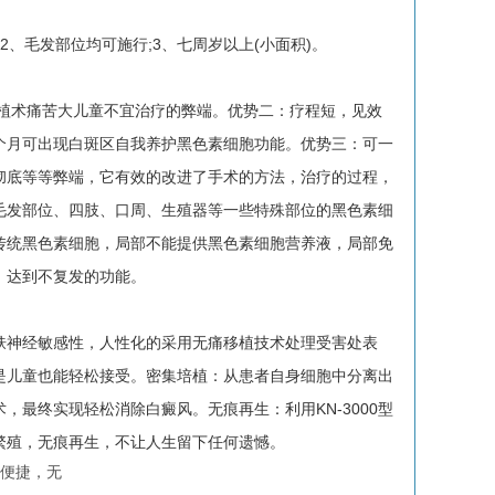
、毛发部位均可施行;3、七周岁以上(小面积)。
植术痛苦大儿童不宜治疗的弊端。优势二：疗程短，见效
3个月可出现白斑区自我养护黑色素细胞功能。优势三：可一
彻底等等弊端，它有效的改进了手术的方法，治疗的过程，
毛发部位、四肢、口周、生殖器等一些特殊部位的黑色素细
传统黑色素细胞，局部不能提供黑色素细胞营养液，局部免
，达到不复发的功能。
神经敏感性，人性化的采用无痛移植技术处理受害处表
是儿童也能轻松接受。密集培植：从患者自身细胞中分离出
最终实现轻松消除白癜风。无痕再生：利用KN-3000型
繁殖，无痕再生，不让人生留下任何遗憾。
便捷，无