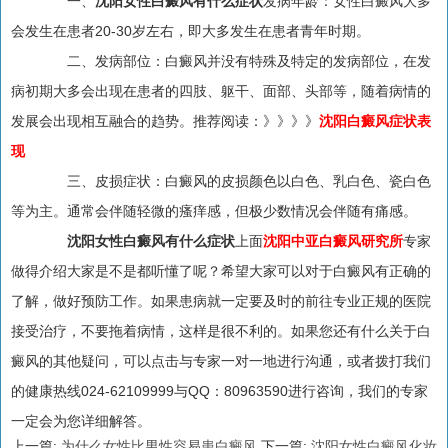
一、
沈阳女性白癜风有什么症状
发病年龄：女性白癜风大多
会发生在患者20-30岁左右，即大多发生在患者青年时期。
二、发病部位：白癜风并没有特殊及特定的发病部位，在发
病初期大多会出现在患者的四肢、躯干、面部、头部等，随着病情的
发展会出现相互融合的趋势。推荐阅读：》》》》
沈阳白癜风症状表
现
三、皮损症状：白癜风的皮损颜色以白色、乳白色、瓷白色
等为主。通常会伴随轻微的瘙痒感，但极少数情况会伴随有痛感。
沈阳女性白癜风有什么症状
上面
沈阳中亚白癜风研究所
专家
做得介绍大家是不是都听懂了呢？希望大家可以对于白癜风有正确的
了解，做好预防工作。如果患病就一定要及时的前往专业正规的医院
接受治疗，不要拖着病情，这样是很不利的。如果您还有什么关于白
癜风的其他疑问，可以点击与专家一对一地进行沟通，或者拨打我们
的健康热线024-62109999与QQ：80963590进行咨询，我们的专家
一定会为您详细解答。
上一篇:
为什么女性比男性容易患白癜风
下一篇:
沈阳女性白癜风化妆