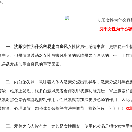
您。
沈阳女性为什么
一、
沈阳女性为什么容易患白癜风
女性比男性感情丰富，更容易产生
者中大。但是情绪波动对女性白癜风患者的影响是显而易见的。生活工作
也是诱发或加重白癜风的重要因素。
二、内分泌失调，意味着人体内激素分泌出现异常，激素分泌对黑色素
变淡，临床上发现，很多白癜风患者会伴发甲状腺功能亢进；肾上腺素和
激素对黑色素合成都起抑制作用，性激素就有加深皮肤色泽的作用。因此
过饮食、心理调节、加强体育锻炼等方法来调节。推荐阅读：》》》》
沈
三、爱美之心人皆有之，尤其是女性朋友，使用化妆品是很多女性爱美