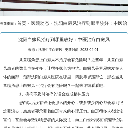
首页
医院动态
沈阳白癜风治疗到哪里较好：中医治
当前页面：
>
>
疗白癜风
>
沈阳白癜风治疗到哪里较好：中医治疗白癜风
来源：沈阳中亚白癜风 更新时间: 2023-04-01
儿童嘴角患上白癜风不治疗会有危险吗？近些年，儿童白癜
风患者的数量也在变多，让很多家长为担忧。白癜风是容易病发在人
体的面部、颈部
沈阳白癜风医院在哪里
、四肢等裸露部位，那么当儿
童嘴角患上白癜风不治疗会有危险吗？一起来详细看看吧。
1、疾病不及时治疗的话会造成精神压力
患白以后没有谁还会那么的开心，或多或少内心都会感到很
难受沮丧，患患者要承受着白斑带来的心理压力。白斑很多人都比较
害怕，甚至会导致影响患者的人际交往，而且白斑出现在裸露部位以