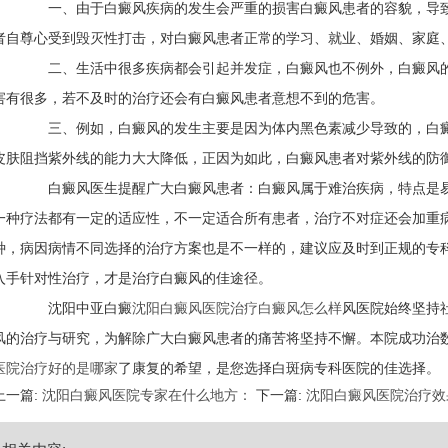
一、由于白癜风疾病的发生会严重的损害白癜风患者的容貌，导致
者自尊心受到毁灭性打击，对白癜风患者正常的学习、就业、婚姻、家庭
二、生活中很多疾病都会引起并发症，白癜风也不例外，白癜风的
害有很多，若不及时的治疗还会有白癜风患者意想不到的危害。
三、例如，白癜风的发生主要是因为体内黑色素减少导致的，白癜
皮肤阻挡紫外线的能力大大降低，正因为如此，白癜风患者对紫外线的防
白癜风医生提醒广大白癜风患者：白癜风属于难治疾病，特点是易
一种疗法都有一定的适应性，不一定适合所有患者，治疗不对症还会加重
种，病因病情不同选择的治疗方案也是不一样的，建议应及时到正规的专
入手针对性治疗，才是治疗白癜风的佳途径。
沈阳中亚白癜
沈阳白癜风医院治疗白癜风怎么样
风医院始终坚持
风的治疗与研究，为解除广大白癜风患者的痛苦将坚持不懈。本院成功治
医院治疗好的是哪家
了康复的希望，是您选择白斑病专科医院的佳选择。
上一篇:
沈阳白癜风医院专家在什么地方：
下一篇:
沈阳白癜风医院治疗效