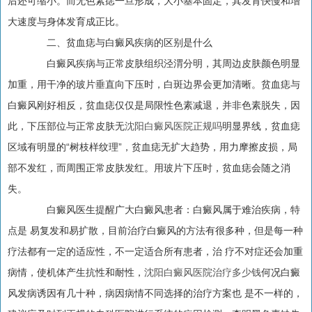
后还可缩小。而无色素痣一旦形成，大小基本固定，其发育快慢和增
大速度与身体发育成正比。
二、贫血痣与白癜风疾病的区别是什么
白癜风疾病与正常皮肤组织泾渭分明，其周边皮肤颜色明显
加重，用干净的玻片垂直向下压时，白斑边界会更加清晰。贫血痣与
白癜风刚好相反，贫血痣仅仅是局限性色素减退，并非色素脱失，因
此，下压部位与正常皮肤无
沈阳白癜风医院正规吗
明显界线，贫血痣
区域有明显的“树枝样纹理”，贫血痣无扩大趋势，用力摩擦皮损，局
部不发红，而周围正常皮肤发红。用玻片下压时，贫血痣会随之消
失。
白癜风医生提醒广大白癜风患者：白癜风属于难治疾病，特
点是 易复发和易扩散，目前治疗白癜风的方法有很多种，但是每一种
疗法都有一定的适应性，不一定适合所有患者，治 疗不对症还会加重
病情，使机体产生抗性和耐性，
沈阳白癜风医院治疗多少钱
何况白癜
风发病诱因有几十种，病因病情不同选择的治疗方案也 是不一样的，