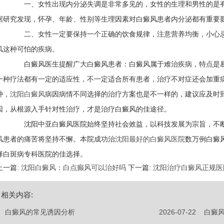
一、女性出现内分泌失调是非常多见的，女性的生理和男性的是有
据研究发现，怀孕、年龄、性别等生理因素对白癜风患者内分泌都有重要
二、女性一定要保持一个正确的饮食规律，注意营养均衡，小心忌
风这种可怕的疾病。
白癜风医生提醒广大白癜风患者：白癜风属于难治疾病，特点是易
一种疗法都有一定的适应性，不一定适合所有患者，治疗不对症还会加重
种，
沈阳白癜风
病因病情不同选择的治疗方案也是不一样的，建议应及时
因，从根源入手针对性治疗，才是治疗白癜风的佳途径。
沈阳中亚白癜风医院始终坚持社会效益，以科技发展为宗旨，不断
风患者的痛苦将坚持不懈。本院成功治
沈阳最好的白癜风医院
数万例白癜
择白斑病专科医院的佳选择。
上一篇:
沈阳白癜风：白点癫风可以治好吗
下一篇:
沈阳治疗白癜风正规医
相关内容:
白癜风的常见诱因分析
2026-07-22
白癜